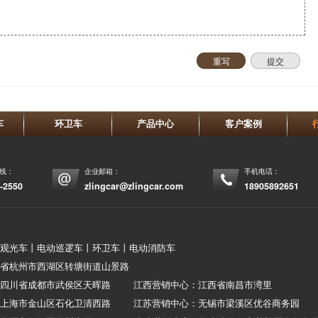
重写
提交
车
环卫车
产品中心
客户案例
热线：
企业邮箱：
手机电话：
-2550
zlingcar@zlingcar.com
18905892651
观光车丨电动巡逻车丨环卫车丨电动消防车
省杭州市西湖区转塘街道山景路
：四川省成都市武侯区天晖路 江西营销中心：江西省南昌市湾里
：上海市金山区石化卫清西路 江苏营销中心：无锡市梁溪区优谷商务园