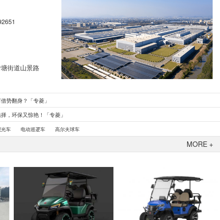
92651
转塘街道山景路
何借势翻身？「专菱」
选择，环保又惊艳！「专菱」
观光车
电动巡逻车
高尔夫球车
MORE +