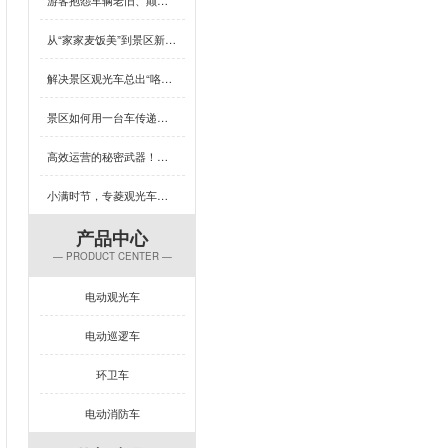
从“家家麦饭美”到景区新体验，芒种×专菱观光车藏着多少惊喜？
解决景区观光车总出“咯吱响”？竟然可以这样做
景区如何用一台车传递人文关怀？答案藏在专菱观光车的钣金工艺里
高效运营的秘密武器！专菱电动景区观光车赋能景区服务升级
小满时节，专菱观光车钣金品质引领出行新体验
产品中心
— PRODUCT CENTER —
电动观光车
电动巡逻车
环卫车
电动消防车