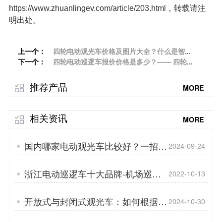
https://www.zhuanlingev.com/article/203.html
，转载请注
明出处。
上一个：
四轮电动观光车价格及图片大全？什么是智能
下一个：
车载充电机「专菱」
四轮电动巡逻车报价价格是多少？—— 四轮巡
逻车的功能有哪些？「专菱」
推荐产品
MORE
相关资讯
MORE
国内哪家电动观光车比较好？一招教
2024-09-24
你辨别「专菱」
浙江电动巡逻车十大品牌-机场巡逻
2022-10-13
也可以「专菱」
开放式与封闭式观光车：如何根据自
2024-10-30
身情况做出正确选择「专菱」