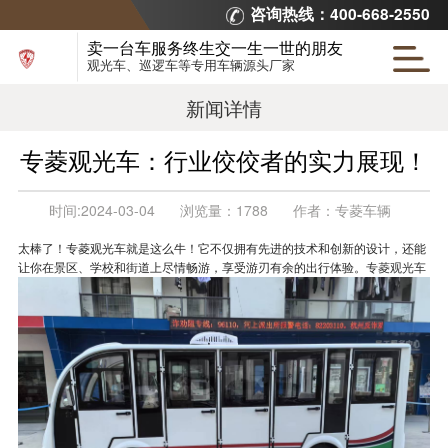
咨询热线：400-668-2550
卖一台车服务终生交一生一世的朋友
观光车、巡逻车等专用车辆源头厂家
新闻详情
专菱观光车：行业佼佼者的实力展现！
时间:
2024-03-04
浏览量：
1788
作者：
专菱车辆
太棒了！专菱观光车就是这么牛！它不仅拥有先进的技术和创新的设计，还能
让你在景区、学校和街道上尽情畅游，享受游刃有余的出行体验。
专菱观光车