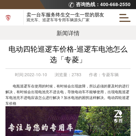
咨询热线：400-668-2550
卖一台车服务终生交一生一世的朋友
观光车、巡逻车等专用车辆源头厂家
新闻详情
电动四轮巡逻车价格-巡逻车电池怎么
选「专菱」
时间:
2022-10-10
浏览量：
2783
作者：
专菱车辆
电瓶巡逻车在使用的时候，有时候会出现故障，所以必须的要及时的进行
解决，有时候会出现电池充不进去电，导致电动车不能够使用，出现电瓶巡逻
车电池充不进电应该怎么进行解决？加水电池的困扰这样解决。电动四轮巡逻
车价格