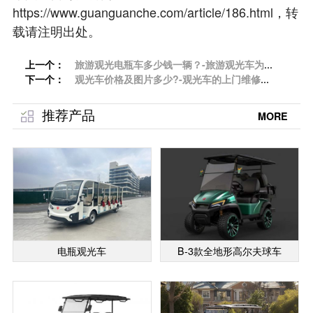
https://www.guanguanche.com/article/186.html，转
载请注明出处。
上一个：
旅游观光电瓶车多少钱一辆？-旅游观光车为什
下一个：
么受欢迎？「专菱」
观光车价格及图片多少?-观光车的上门维修服
务「专菱」
推荐产品
MORE
电瓶观光车
B-3款全地形高尔夫球车