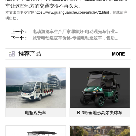
车让这些地方的交通变得不再头大。
本文出自专菱官网
https://www.guanguanche.com/article/72.html
，转载请注
明出处。
上一个：
电动游览车生产厂家哪家好-电动观光车行业发
下一个：
展「专菱」
城管电动巡逻车价格-专菱电动巡逻车，售后一
小时上门「专菱」
推荐产品
MORE
电瓶观光车
B-3款全地形高尔夫球车