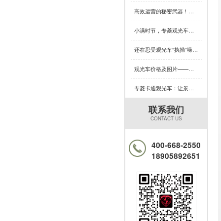
高效运营的秘密武器！专菱电动景区观光车赋能景区服务升级
小满时节，专菱观光车钣金品质引领出行新体验
还在忍受观光车“执拗”噪音？520解锁专菱黑科技，用整车焊接定义安全浪漫新体验
观光车价格及图片——绝大多数买家都吃了这个亏，您知道吗？
专菱卡通观光车：让景区游览充满童趣与欢乐的移动风景线（一）
联系我们
CONTACT US
400-668-2550
18905892651