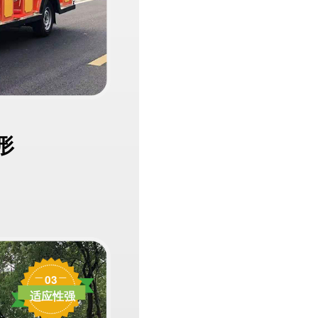
形
03
适应性强