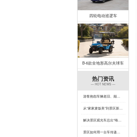
四轮电动巡逻车
B-6款全地形高尔夫球车
热门资讯
— HOT NEWS —
游客抱怨车辆老旧、颠簸？一台让景区复购率飙升的观光车来了！
从“家家麦饭美”到景区新体验，芒种×专菱观光车藏着多少惊喜？
解决景区观光车总出“咯吱响”？竟然可以这样做
景区如何用一台车传递人文关怀？答案藏在专菱观光车的钣金工艺里