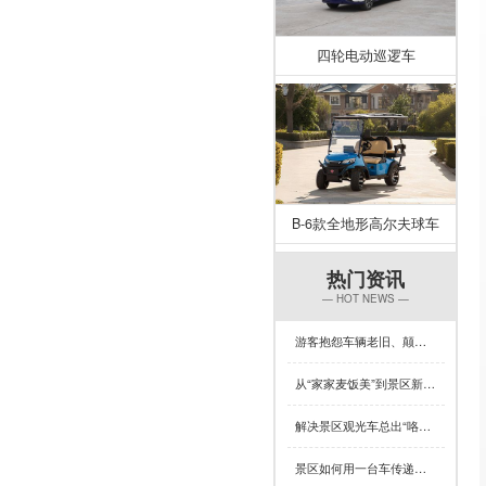
四轮电动巡逻车
B-6款全地形高尔夫球车
热门资讯
— HOT NEWS —
游客抱怨车辆老旧、颠簸？一台让景区复购率飙升的观光车来了！
从“家家麦饭美”到景区新体验，芒种×专菱观光车藏着多少惊喜？
解决景区观光车总出“咯吱响”？竟然可以这样做
景区如何用一台车传递人文关怀？答案藏在专菱观光车的钣金工艺里