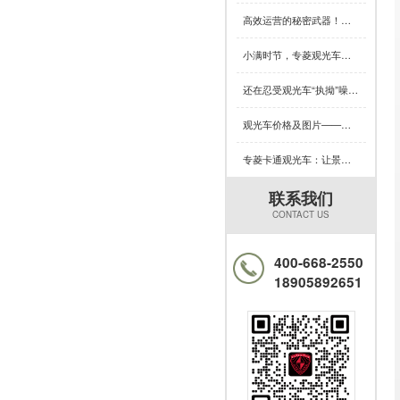
高效运营的秘密武器！专菱电动景区观光车赋能景区服务升级
小满时节，专菱观光车钣金品质引领出行新体验
还在忍受观光车“执拗”噪音？520解锁专菱黑科技，用整车焊接定义安全浪漫新体验
观光车价格及图片——绝大多数买家都吃了这个亏，您知道吗？
专菱卡通观光车：让景区游览充满童趣与欢乐的移动风景线（一）
联系我们
CONTACT US
400-668-2550
18905892651