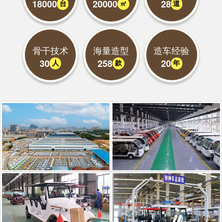
18000
20000
28
台
㎡
道
骨干技术
海量造型
造车经验
30
258
20
人
款
年