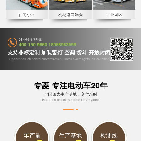
住宅小区
机场港口码头
工业园区
24 小时咨询热线
400-150-9850 18058983999
支持非标定制 加装警灯 空调 货斗 开放封闭 收音机等
Support non-standard customization, install alarm lights, air conditioners, etc
专菱 专注电动车20年
全国四大生产基地，交付准时
Focus on electric vehicles for 20 years
年产量
生产基地
检测线