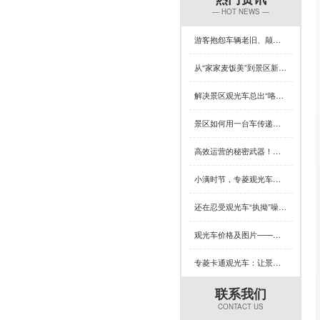
— HOT NEWS —
游客抱怨车辆老旧、颠簸？一台让景区复购率飙升的观光车来了！
从“家家麦饭美”到景区新体验，芒种×专菱观光车藏着多少惊喜？
解决景区观光车总出“咯吱响”？竟然可以这样做
景区如何用一台车传递人文关怀？答案藏在专菱观光车的钣金工艺里
高效运营的秘密武器！专菱电动景区观光车赋能景区服务升级
小满时节，专菱观光车钣金品质引领出行新体验
还在忍受观光车“执拗”噪音？520解锁专菱黑科技，用整车焊接定义安全浪漫新体验
观光车价格及图片——绝大多数买家都吃了这个亏，您知道吗？
专菱卡通观光车：让景区游览充满童趣与欢乐的移动风景线（一）
联系我们
CONTACT US