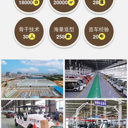
18000
20000
28
台
㎡
道
骨干技术
海量造型
造车经验
30
258
20
人
款
年