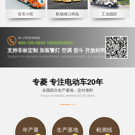
住宅小区
机场港口码头
工业园区
24 小时咨询热线
400-150-9850 18058983999
支持非标定制 加装警灯 空调 货斗 开放封闭 收音机等
Support non-standard customization, install alarm lights, air conditioners, etc
专菱 专注电动车20年
全国四大生产基地，交付准时
Focus on electric vehicles for 20 years
年产量
生产基地
检测线