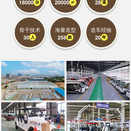
18000
20000
28
台
㎡
道
骨干技术
海量造型
造车经验
30
258
20
人
款
年