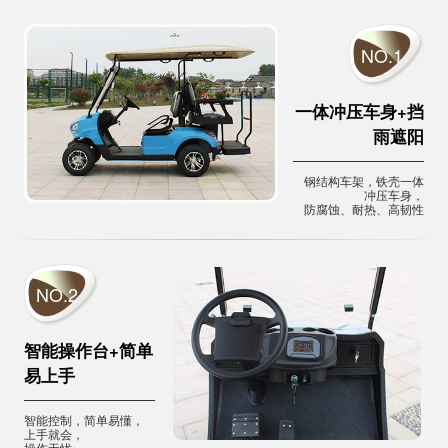
NO.1
一体冲压车身+挡
雨遮阳
钢结构车架，铁壳一体
冲压车身，
防腐蚀、耐热、高韧性
NO.2
智能操作台+简单
易上手
智能控制，简单易懂，
上手就会，
操作无忧