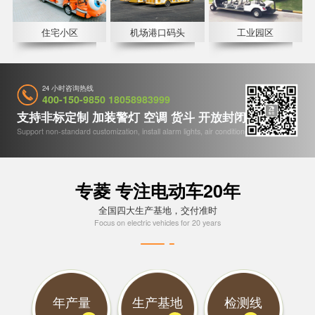
住宅小区
机场港口码头
工业园区
24 小时咨询热线
400-150-9850 18058983999
支持非标定制 加装警灯 空调 货斗 开放封闭 收音机等
Support non-standard customization, install alarm lights, air conditioners, etc
专菱 专注电动车20年
全国四大生产基地，交付准时
Focus on electric vehicles for 20 years
年产量
生产基地
检测线