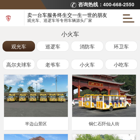
咨询热线：400-668-2550
卖一台车服务终生交一生一世的朋友
观光车、巡逻车等专用车辆源头厂家
小火车
观光车
巡逻车
消防车
环卫车
高尔夫球车
老爷车
小火车
小吃车
半边山景区
铜仁石阡仙人街