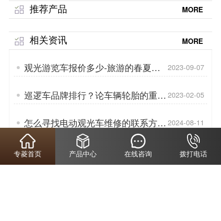
推荐产品
MORE
相关资讯
MORE
观光游览车报价多少-旅游的春夏秋
2023-09-07
冬「专菱」
巡逻车品牌排行？论车辆轮胎的重要
2023-02-05
性「专菱」
怎么寻找电动观光车维修的联系方式
2024-08-11
「专菱」
电动巡逻车的品牌有哪些？—电动巡
2023-05-23
专菱首页
产品中心
在线咨询
拨打电话
逻车的优势「专菱」
电动四轮巡逻车价格-巡逻车电池怎
2022-10-10
么选「专菱」
观光车旅游观光车价格？全开放车身
2023-07-02
与其他车身类型相比有何特点