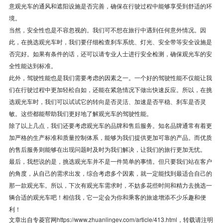
意观光车的通风和遮阳设施是否完善，确保在行驶过程中能够享受到舒适的环
境。
当然，安全性也是不容忽视的。我们可不想在旅行中遇到任何意外情况。因
此，在挑选观光车时，我们要仔细检查刹车系统、灯光、安全带等安全设施是
否完好。如果有条件的话，还可以请专业人士进行安全检测，确保观光车的安
全性能达到标准。
此外，驾驶性能也是我们需要考虑的因素之一。一个好的驾驶性能不仅能让我
们在行驶过程中更加轻松自如，还能在紧急情况下做出快速反应。所以，在挑
选观光车时，我们可以试试它的转向是否灵活、加速是否平稳、刹车是否灵
敏。这些都能帮助我们更好地了解观光车的驾驶性能。
除了以上几点，我们还要考虑观光车的品牌和售后服务。知名品牌通常有着更
加严格的生产标准和质量控制体系，能够为我们提供更加可靠的产品。而优质
的售后服务则能够在出现问题时及时为我们解决，让我们的旅行更加无忧。
最后，我想说的是，挑选观光车并不是一件简单的事情。但只要我们站在客户
的角度，从自己的需求出发，综合考虑多个因素，就一定能找到最适合自己的
那一款观光车。所以，下次有观光车需求时，不妨多花些时间和精力去挑选一
辆合适的观光车吧！相信我，它一定会为你和乘客的旅途增添不少乐趣和便
利！
文章出自专菱官网
https://www.zhuanlingev.com/article/413.html
，转载请注明