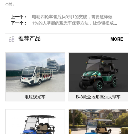
出处。
上一个：
电动四轮车售后从0到1的突破，需要这样做
下一个：
「专菱」
1%的人掌握的观光车保养方法，让你轻松成
为养车达人！「专菱」
推荐产品
MORE
电瓶观光车
B-3款全地形高尔夫球车