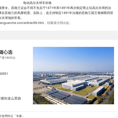
电动高尔夫球车价格
禁令。苏格兰议会不得不先后于1471年和1491年再次制定禁止玩高尔夫球的法
球在苏格兰的风靡程度。实际上，连主持制定1491年法规的苏格兰国王詹姆斯四世
尔夫球场的常客。
uanguanche.com/article/69.html
，转载请注明出处。
随心选
产量18000台
92651
转塘街道山景路
车使用特点「专菱」