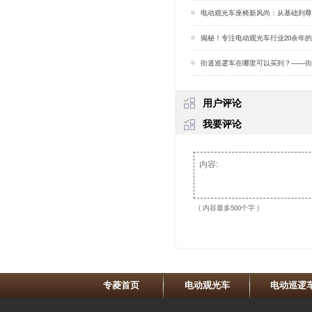
电动观光车座椅新风尚：从基础到尊享，每一站都是惊喜
揭秘！专注电动观光车行业20余年的企业「
街道巡逻车在哪里可以买到？——街道巡逻车守护街道安全
用户评论
我要评论
( 内容最多500个字 )
专菱首页
电动观光车
电动巡逻