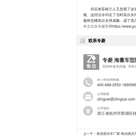
但后来苏格兰人又忽视了这项
规。这些法令印证了当时高尔夫
最终也嗜高尔夫球成瘾，成了高
本文出自专菱官网
https://www.g
联系专菱
专菱 海量车型
20年造车经验
年
24 小时咨询热线
400-668-2550 189058
公司邮箱
zlingcar@zlingcar.com
公司地址
浙江省杭州市西湖区
上一个：
旅游观光车厂家-电动观光