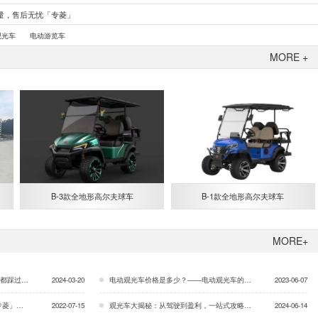
量，售后无忧「专菱」
观光车
电动游览车
MORE +
B-3款全地形高尔夫球车
B-1款全地形高尔夫球车
MORE+
[专菱]…
2024-03-20
电动观光车价格是多少？——电动观光车的正确充电方式「专菱」…
2023-06-07
专菱」…
2022-07-15
观光车大揭秘：从驾驶到盈利，一站式攻略！「专菱」…
2024-06-14