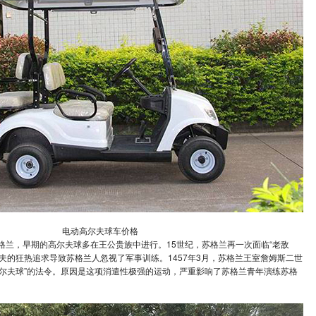
电动高尔夫球车价格
格兰，早期的高尔夫球多在王公贵族中进行。15世纪，苏格兰再一次面临“老敌
夫的狂热追求导致苏格兰人忽视了军事训练。1457年3月，苏格兰王室詹姆斯二世
高尔夫球”的法令。原因是这项消遣性极强的运动，严重影响了苏格兰青年演练苏格