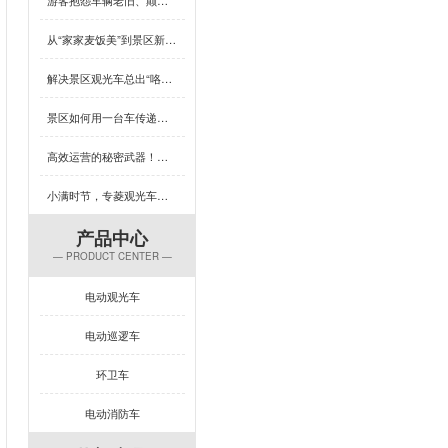
从“家家麦饭美”到景区新体验，芒种×专菱观光车藏着多少惊喜？
解决景区观光车总出“咯吱响”？竟然可以这样做
景区如何用一台车传递人文关怀？答案藏在专菱观光车的钣金工艺里
高效运营的秘密武器！专菱电动景区观光车赋能景区服务升级
小满时节，专菱观光车钣金品质引领出行新体验
产品中心
— PRODUCT CENTER —
电动观光车
电动巡逻车
环卫车
电动消防车