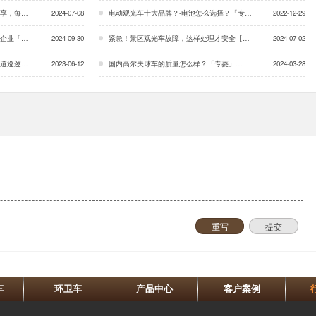
「专菱」…
2024-07-08
电动观光车十大品牌？-电池怎么选择？「专菱」…
2022-12-29
专菱」…
2024-09-30
紧急！景区观光车故障，这样处理才安全【教科书般操作指南】「专菱」…
2024-07-02
「专菱」…
2023-06-12
国内高尔夫球车的质量怎么样？「专菱」…
2024-03-28
重写
提交
车
环卫车
产品中心
客户案例