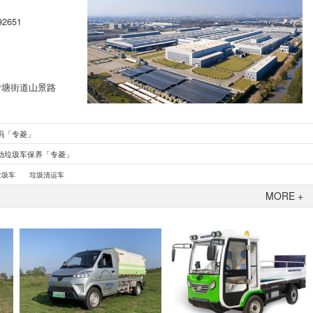
92651
转塘街道山景路
吗「专菱」
动垃圾车保养「专菱」
垃圾车
垃圾清运车
MORE +