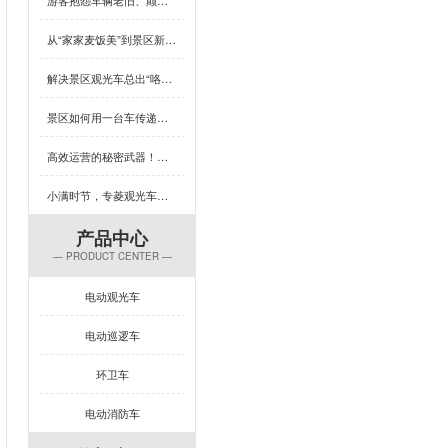
从“家家麦饭美”到景区新体验，芒种×专菱观光车藏着多少惊喜？
解决景区观光车总出“咯吱响”？竟然可以这样做
景区如何用一台车传递人文关怀？答案藏在专菱观光车的钣金工艺里
高效运营的秘密武器！专菱电动景区观光车赋能景区服务升级
小满时节，专菱观光车钣金品质引领出行新体验
产品中心
— PRODUCT CENTER —
电动观光车
电动巡逻车
环卫车
电动消防车