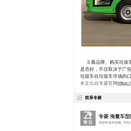
3.看品牌。购买垃
是否好，不仅取决于广
垃圾车在垃圾车市场的
本文出自专菱官网
https:
联系专菱
专菱 海量车型
20年造车经验
年