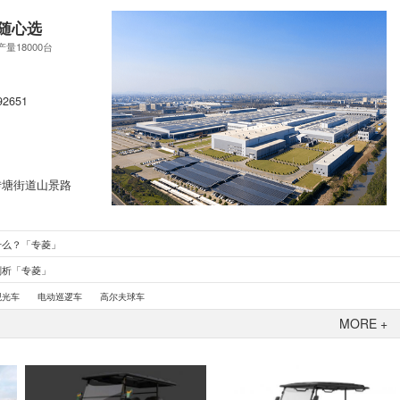
随心选
产量18000台
92651
转塘街道山景路
什么？「专菱」
剖析「专菱」
观光车
电动巡逻车
高尔夫球车
MORE +