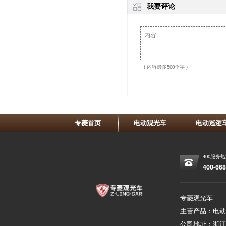
我要评论
( 内容最多500个字 )
专菱首页
电动观光车
电动巡逻
400服务
400-668
专菱观光车
主营产品：电动
公司地址：浙江