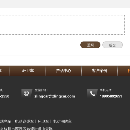
重写
提交
车
环卫车
产品中心
客户案例
热线：
企业邮箱：
手机电话：
-2550
zlingcar@zlingcar.com
18905892651
观光车丨电动巡逻车丨环卫车丨电动消防车
省杭州市西湖区转塘街道山景路