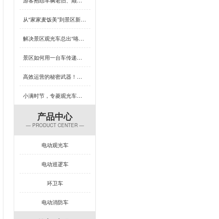
从“家家麦饭美”到景区新体验，芒种×专菱观光车藏着多少惊喜？
解决景区观光车总出“咯吱响”？竟然可以这样做
景区如何用一台车传递人文关怀？答案藏在专菱观光车的钣金工艺里
高效运营的秘密武器！专菱电动景区观光车赋能景区服务升级
小满时节，专菱观光车钣金品质引领出行新体验
产品中心
— PRODUCT CENTER —
电动观光车
电动巡逻车
环卫车
电动消防车