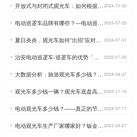
开放式与封闭式观光车：如何根据自
2024-10-30
身情况做出正确选择「专菱」
电动巡逻车品牌有哪些？—电动巡逻
2023-07-25
车助力打造和谐社会「专菱」
夏日炎炎，观光车如何“出招”应对高
2024-07-01
温挑战「专菱」
治安电动巡逻车-巡逻车的优势「专
2022-07-25
菱」
大数据分析：旅游观光车多少钱？
2024-04-21
「专菱」
观光车多少钱一辆？观光车底盘高低
2023-11-16
的区别在哪？「专菱」
电动观光车多少钱？——真正的节
2024-07-17
省，不在于买得多便宜，而在于买得
恰到好处「专菱」
电动观光车生产厂家哪家好？钣金对
2023-09-27
比玻璃钢的区别「专菱」