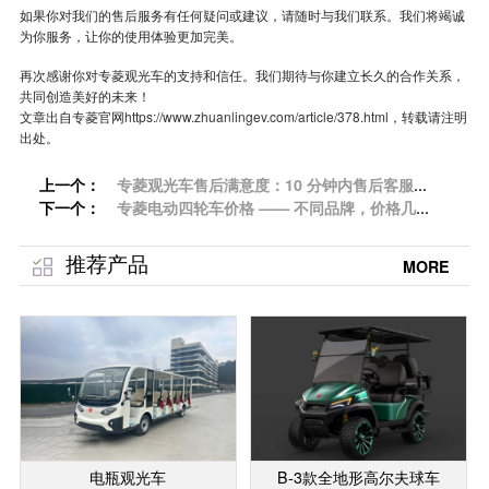
如果你对我们的售后服务有任何疑问或建议，请随时与我们联系。我们将竭诚
为你服务，让你的使用体验更加完美。
再次感谢你对专菱观光车的支持和信任。我们期待与你建立长久的合作关系，
共同创造美好的未来！
文章出自专菱官网
https://www.zhuanlingev.com/article/378.html
，转载请注明
出处。
上一个：
专菱观光车售后满意度：10 分钟内售后客服响
下一个：
应
专菱电动四轮车价格 —— 不同品牌，价格几
何？选对品牌，预算无忧
推荐产品
MORE
电瓶观光车
B-3款全地形高尔夫球车