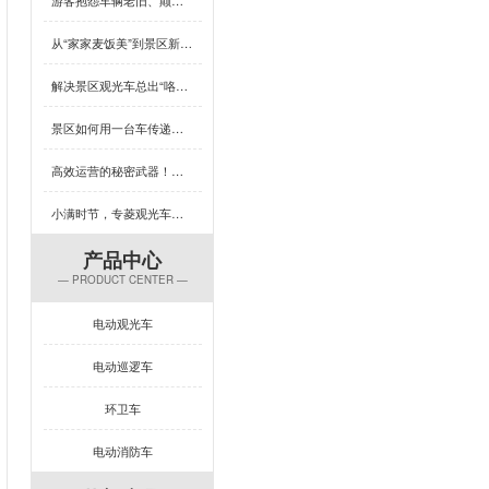
从“家家麦饭美”到景区新体验，芒种×专菱观光车藏着多少惊喜？
解决景区观光车总出“咯吱响”？竟然可以这样做
景区如何用一台车传递人文关怀？答案藏在专菱观光车的钣金工艺里
高效运营的秘密武器！专菱电动景区观光车赋能景区服务升级
小满时节，专菱观光车钣金品质引领出行新体验
产品中心
— PRODUCT CENTER —
电动观光车
电动巡逻车
环卫车
电动消防车