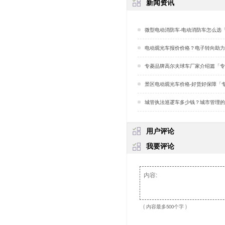
新闻资讯
微型电动消防车-电动消防车怎么选
电动观光车报价价格？电子转向助力是什么？「
专菱品牌高尔夫球车厂家介绍篇「专
景区电动观光车价格-好货好保障「
城管执法巡逻车多少钱？城市管理的小帮手「
用户评论
我要评论
( 内容最多500个字 )