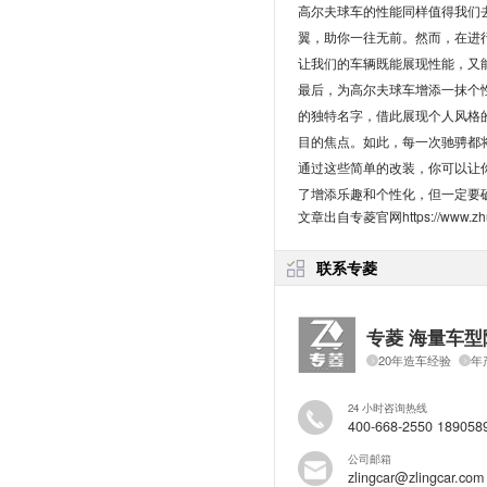
高尔夫球车的性能同样值得我们
翼，助你一往无前。然而，在进
让我们的车辆既能展现性能，又
最后，为高尔夫球车增添一抹个
的独特名字，借此展现个人风格
目的焦点。如此，每一次驰骋都
通过这些简单的改装，你可以让
了增添乐趣和个性化，但一定要
文章出自专菱官网
https://www.zh
联系专菱
专菱 海量车型
20年造车经验
年
24 小时咨询热线
400-668-2550 189058
公司邮箱
zlingcar@zlingcar.com