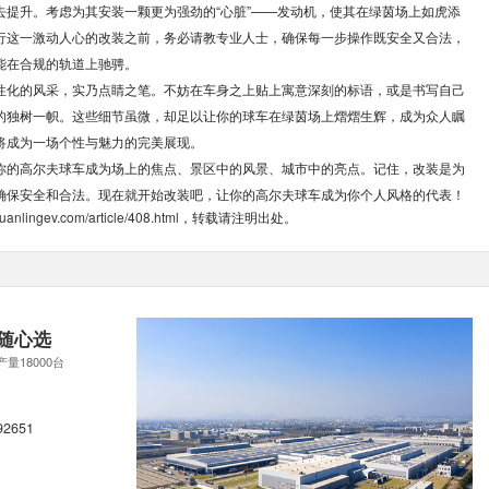
去提升。考虑为其安装一颗更为强劲的“心脏”——发动机，使其在绿茵场上如虎添
行这一激动人心的改装之前，务必请教专业人士，确保每一步操作既安全又合法，
能在合规的轨道上驰骋。
性化的风采，实乃点睛之笔。不妨在车身之上贴上寓意深刻的标语，或是书写自己
的独树一帜。这些细节虽微，却足以让你的球车在绿茵场上熠熠生辉，成为众人瞩
将成为一场个性与魅力的完美展现。
你的高尔夫球车成为场上的焦点、景区中的风景、城市中的亮点。记住，改装是为
确保安全和合法。现在就开始改装吧，让你的高尔夫球车成为你个人风格的代表！
uanlingev.com/article/408.html
，转载请注明出处。
随心选
产量18000台
92651