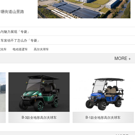
转塘街道山景路
涵与魅力展现「专菱」
了车发动不了怎么办「专菱」
观光车
电动巡逻车
高尔夫球车
MORE +
B-3款全地形高尔夫球车
B-1款全地形高尔夫球车