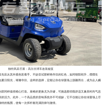
独特风采尽展：高尔夫球车改装秘笈
首先应从其外观色彩着手。不妨尝试那鲜艳夺目的红色，如同朝阳初升，熠熠生
如夏日阳光，璀璨夺目。这样的选择，定能让你在绿茵场上脱颖而出，成为众人瞩
内部同样值得精心打造。座椅的更换尤为关键，可挑选那些既舒适又兼具时尚气息
新的活力。此外，一个高品质的音响系统亦不可或缺，它不仅能让你在绿茵场上尽
独特的氛围，使每一次挥杆都充满韵律与激情。