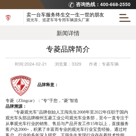
咨询热线：400-668-2550
卖一台车服务终生交一生一世的朋友
观光车、巡逻车等专用车辆源头厂家
新闻详情
专菱品牌简介
时间:
2024-02-21
浏览量：
3329
作者：
专菱车辆
品牌释意：
专菱（
Zlingcar）：“专”于您，“菱”智造
品牌溯源：
“专菱观光车”品牌创始人王闯先生2
008
年至
2022年
任职
于国内
观光车
头部
品
牌
柳州五菱
工业公司
观光车
业务部
，
至今一直专注于
从事观光车行业的
销售、售后
与
产品开发
工作
1
5
年以上
，
直接服务
客户达
2
000+
，
积累
了丰富而专业的观光车
行业
宝贵
经验
。通过对
客户、行业的多年深入研究，王闯先生发现行业存在着技术性能、