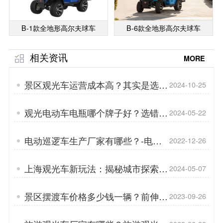
B-1款全地形高尔夫球车
B-6款全地形高尔夫球车
相关资讯
MORE
景区观光车运营成本高？其实是选错
2024-10-25
车了「专菱」
观光电动车电瓶哪个牌子好？选错就
2024-05-22
晚了「专菱」
电动巡逻车生产厂家有哪些？-电动
2022-12-26
巡逻车的日常维护与清洗「专菱」
上海观光车新玩法：揭秘城市探索家
2024-05-07
如何用观光车玩转魔都风光！「专
菱」
景区摆渡车价格多少钱一辆？前伸式
2023-09-26
车头好在哪？「专菱」