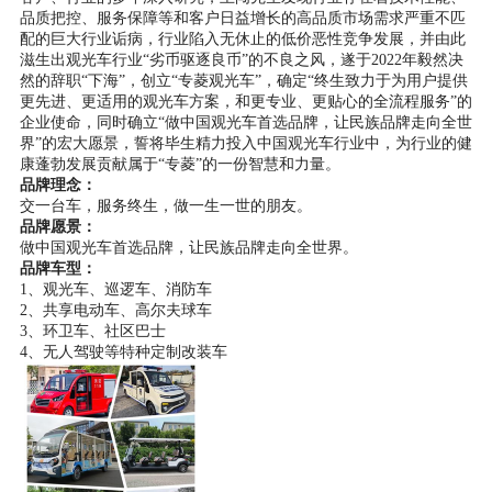
品质把控、服务保障等和客户日益增长的高品质市场需求严重不匹
配的巨大行业诟病，行业陷入无休止的低价恶性竞争发展，并由此
滋生出观光车行业
“劣币驱逐良币”的不良之风，遂于
2022年
毅然决
然的辞职
“下海”
，
创立
“
专菱
观光车
”
，
确定
“终生致力于为用户提供
更先进、更适用的观光车方案，和更专业、更贴心的全流程服务”的
企业使命，同时确立“做中国观光车首选品牌，让民族品牌走向全世
界”的宏大愿景，誓将毕生精力投入中国观光车行业中，为行业的健
康蓬勃发展贡献属于“专菱”的一份智慧和力量。
品牌理念：
交一台车，服务终生，做一生一世的朋友。
品牌愿景：
做中国观光车首选品牌，让民族品牌走向全世界。
品牌车型：
1、观光车、巡逻车、消防车
2、共享电动车、高尔夫球车
3
、环卫车、社区巴士
4、无人驾驶等特种定制改装车