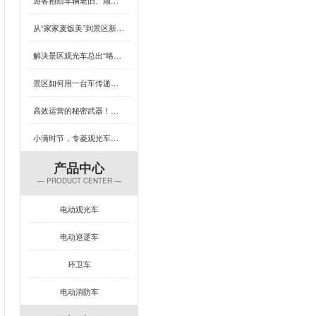
从“家家麦饭美”到景区新体验，芒种×专菱观光车藏着多少惊喜？
解决景区观光车总出“咯吱响”？竟然可以这样做
景区如何用一台车传递人文关怀？答案藏在专菱观光车的钣金工艺里
高效运营的秘密武器！专菱电动景区观光车赋能景区服务升级
小满时节，专菱观光车钣金品质引领出行新体验
产品中心
— PRODUCT CENTER —
电动观光车
电动巡逻车
环卫车
电动消防车