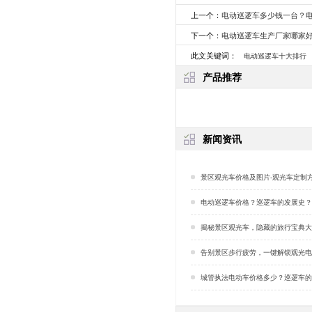
上一个：
电动巡逻车多少钱一台？
下一个：
电动巡逻车生产厂家哪家
此文关键词：
电动巡逻车十大排行
产品推荐
新闻资讯
景区观光车价格及图片-观光车定制方案「
电动巡逻车价格？巡逻车的发展史？「
揭秘景区观光车，隐藏的旅行宝典大公开！「
告别景区步行疲劳，一键解锁观光电动车「
城管执法电动车价格多少？巡逻车的节能性能好嘛