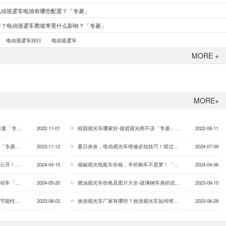
电动巡逻车电池有哪些配置？「专菱」
好？电动巡逻车爬坡率受什么影响？「专菱」
电动巡逻车排行
电动巡逻车
MORE +
MORE+
专菱」…
2022-11-01
校园观光车哪家好-接驳观光两不误「专菱」…
2022-08-11
专菱」…
2023-11-12
夏日炎炎，电动观光车维修必知技巧！错过等于报废「专菱」…
2024-07-09
专菱」…
2024-04-15
揭秘观光电瓶车价格，半价购车不是梦！「专菱」…
2024-04-06
专菱」…
2024-05-20
燃油观光车价格及图片大全-玻璃钢车身的优点「专菱」…
2023-09-10
「专菱」…
2023-08-02
旅游观光车厂家有哪些？旅游观光车如何维护「专菱」…
2023-06-28