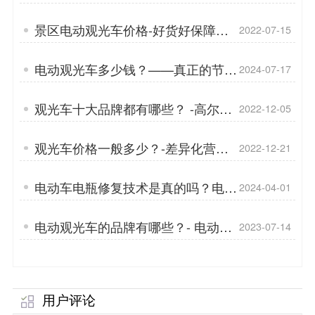
车，避免陷阱！「专菱」
景区电动观光车价格-好货好保障
2022-07-15
「专菱」
电动观光车多少钱？——真正的节
2024-07-17
省，不在于买得多便宜，而在于买得
恰到好处「专菱」
观光车十大品牌都有哪些？ -高尔夫
2022-12-05
球车有什么特点[专菱]
观光车价格一般多少？-差异化营销-
2022-12-21
仿古观光车「专菱」
电动车电瓶修复技术是真的吗？电瓶
2024-04-01
修复和电瓶更换哪个更省钱？「专
菱」
电动观光车的品牌有哪些？- 电动观
2023-07-14
光车的几大优势「专菱」
用户评论