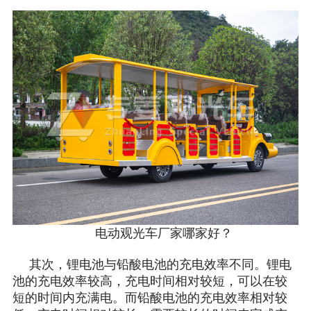
电动观光车厂家哪家好？
其次，锂电池与铅酸电池的充电效率不同。锂电
池的充电效率较高，充电时间相对较短，可以在较
短的时间内充满电。而铅酸电池的充电效率相对较