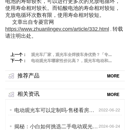
电池的寿命较长，可以进行更多次的充放电循环，
使用寿命相对较长。而铅酸电池的寿命相对较短，
充放电循环次数有限，使用寿命相对较短。
文章出自专菱官网
https://www.zhuanlingev.com/article/332.html
转载
，
请注明出处。
上一个：
观光车厂家，观光车全焊接车身优势？「专
下一个：
菱」
电动观光车哪家性价比高？，观光车电动和燃
油的区别？「专菱」
推荐产品
MORE
相关资讯
MORE
电动观光车可以定制吗-售楼看房好
2022-06-22
帮手「专菱」
揭秘：小白如何挑选二手电动观光
2024-06-24