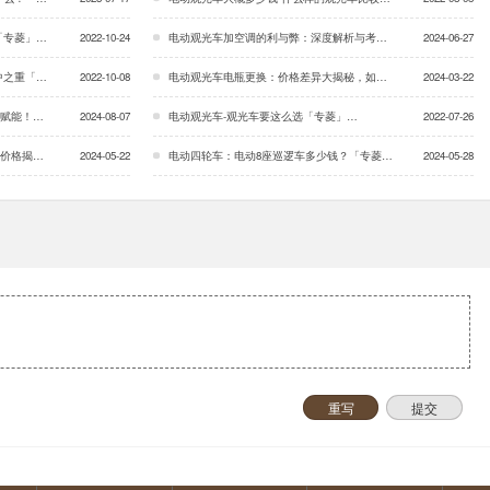
「专菱」…
2022-10-24
电动观光车加空调的利与弊：深度解析与考量「专菱」…
2024-06-27
「专菱」…
2022-10-08
电动观光车电瓶更换：价格差异大揭秘，如何选对高性价比之选？「专菱」…
2024-03-22
专菱」…
2024-08-07
电动观光车-观光车要这么选「专菱」…
2022-07-26
专菱」…
2024-05-22
电动四轮车：电动8座巡逻车多少钱？「专菱」…
2024-05-28
重写
提交