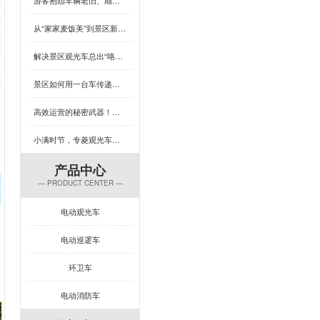
从“家家麦饭美”到景区新体验，芒种×专菱观光车藏着多少惊喜？
解决景区观光车总出“咯吱响”？竟然可以这样做
景区如何用一台车传递人文关怀？答案藏在专菱观光车的钣金工艺里
高效运营的秘密武器！专菱电动景区观光车赋能景区服务升级
小满时节，专菱观光车钣金品质引领出行新体验
产品中心
— PRODUCT CENTER —
电动观光车
电动巡逻车
环卫车
电动消防车