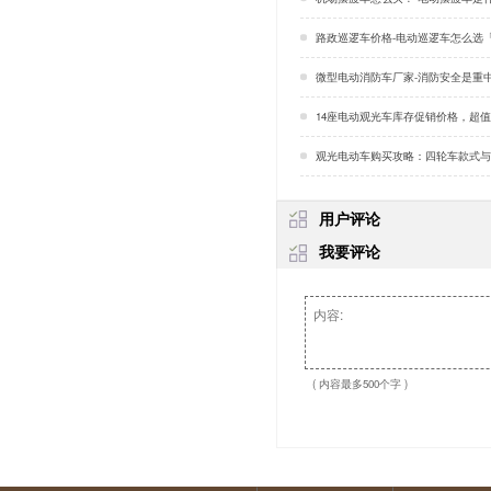
路政巡逻车价格-电动巡逻车怎么选
微型电动消防车厂家-消防安全是重中之重
14座电动观光车库存促销价格，超值赋能！「
观光电动车购买攻略：四轮车款式与价格揭秘「
用户评论
我要评论
( 内容最多500个字 )