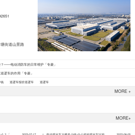
92651
转塘街道山景路
些？——电动消防车的日常维护「专菱」
速巡逻车的作用「专菱」
少钱
巡逻车报价巡逻车
巡逻车
MORE +
MORE+
「专菱」…
2023-07-17
电动观光车大概多少钱-什么样的观光车比较好「专菱」…
2022-08-05