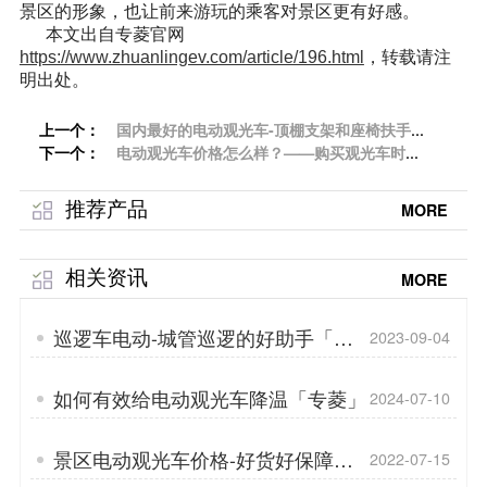
景区的形象，也让前来游玩的乘客对景区更有好感。
本文出自专菱官网
https://www.zhuanlingev.com/article/196.html
，转载请注
明出处。
上一个：
国内最好的电动观光车-顶棚支架和座椅扶手
下一个：
「专菱」
电动观光车价格怎么样？——购买观光车时有
哪些注意事项「专菱」
推荐产品
MORE
相关资讯
MORE
巡逻车电动-城管巡逻的好助手「专
2023-09-04
菱」
如何有效给电动观光车降温「专菱」
2024-07-10
景区电动观光车价格-好货好保障
2022-07-15
「专菱」