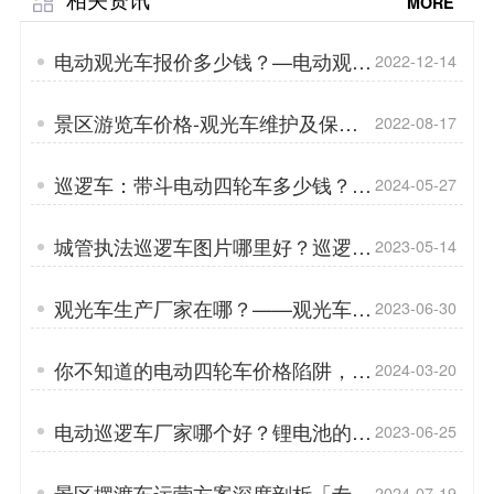
MORE
电动观光车报价多少钱？—电动观光
2022-12-14
车为什么不能上路？「专菱」
景区游览车价格-观光车维护及保养
2022-08-17
「专菱​」
巡逻车：带斗电动四轮车多少钱？
2024-05-27
「专菱」
城管执法巡逻车图片哪里好？巡逻车
2023-05-14
在治安巡逻中的作用和意义「专菱」
观光车生产厂家在哪？——观光车在
2023-06-30
不同地形上的行驶性能如何「专菱」
你不知道的电动四轮车价格陷阱，我
2024-03-20
都踩过——车型[专菱]
电动巡逻车厂家哪个好？锂电池的优
2023-06-25
点有哪些？「专菱」
景区摆渡车运营方案深度剖析「专
2024-07-19