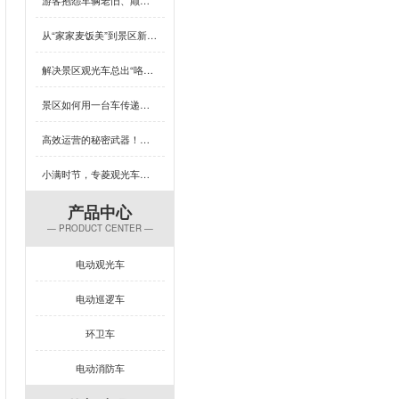
从“家家麦饭美”到景区新体验，芒种×专菱观光车藏着多少惊喜？
解决景区观光车总出“咯吱响”？竟然可以这样做
景区如何用一台车传递人文关怀？答案藏在专菱观光车的钣金工艺里
高效运营的秘密武器！专菱电动景区观光车赋能景区服务升级
小满时节，专菱观光车钣金品质引领出行新体验
产品中心
— PRODUCT CENTER —
电动观光车
电动巡逻车
环卫车
电动消防车