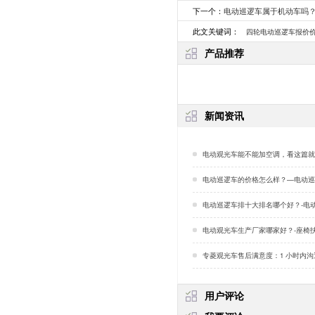
下一个：
电动巡逻车属于机动车吗
此文关键词：
四轮电动巡逻车报价
产品推荐
新闻资讯
电动观光车能不能加空调，看这篇就够了！「
电动巡逻车的价格怎么样？—电动巡逻车维护校园安全
电动巡逻车排十大排名哪个好？-电动巡逻车铅酸电池
电动观光车生产厂家哪家好？-座椅扶手的用途
专菱观光车售后满意度：1 小时内沟通技
用户评论