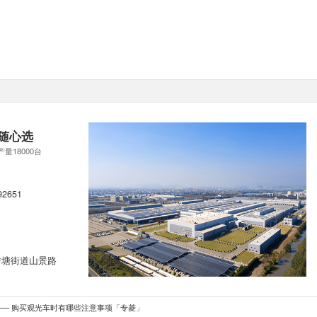
随心选
产量18000台
92651
转塘街道山景路
— 购买观光车时有哪些注意事项「专菱」