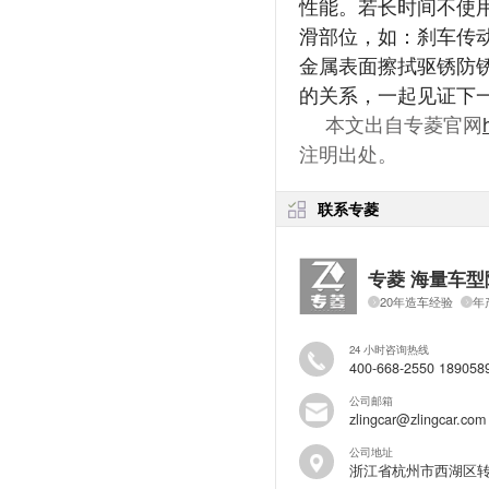
性能。若长时间不使用
滑部位，如：刹车传
金属表面擦拭驱锈防锈
的关系，一起见证下
本文出自专菱官网
注明出处。
联系专菱
专菱 海量车型
20年造车经验
年
24 小时咨询热线
400-668-2550 189058
公司邮箱
zlingcar@zlingcar.com
公司地址
浙江省杭州市西湖区