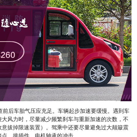
检查前后车胎气压应充足。车辆起步加速要缓慢。遇到车
较大风力时，尽量减少频繁刹车与重新加速的次数，不
故意拔掉限速装置）。驾乘中还要尽量避免过大颠簸震
接点、接插件、电机轴承的冲击。