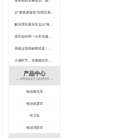
从“家家麦饭美”到景区新体验，芒种×专菱观光车藏着多少惊喜？
解决景区观光车总出“咯吱响”？竟然可以这样做
景区如何用一台车传递人文关怀？答案藏在专菱观光车的钣金工艺里
高效运营的秘密武器！专菱电动景区观光车赋能景区服务升级
小满时节，专菱观光车钣金品质引领出行新体验
产品中心
— PRODUCT CENTER —
电动观光车
电动巡逻车
环卫车
电动消防车