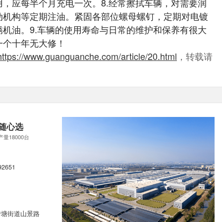
，应每半个月充电一次。8.经常擦拭车辆，对需要润
动机构等定期注油。紧固各部位螺母螺钉，定期对电镀
机油。9.车辆的使用寿命与日常的维护和保养有很大
一个十年无大修！
https://www.guanguanche.com/article/20.html
，转载请
随心选
产量18000台
92651
转塘街道山景路