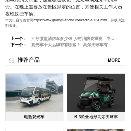
命。在晚上需要放在景区规定的位置，方便相关工作人员
夜晚这些车辆。
本文出自专菱官网
https://www.guanguanche.com/article/154.html
，转载请注
明出处。
上一个：
江苏微型消防车多少钱-乡村消防要重视「专
下一个：
菱」
观光车十大品牌都有哪些？ -高尔夫球车有什
么特点[专菱]
推荐产品
MORE
电瓶观光车
B-3款全地形高尔夫球车