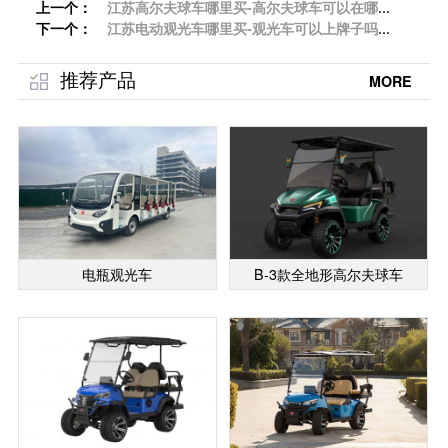
上一个：
江苏高尔夫球车哪里买-高尔夫球车可以在哪里
下一个：
用「专菱」
江苏电动观光车哪里买-观光车可以上牌子吗
「专菱」
推荐产品
MORE
电瓶观光车
B-3款全地形高尔夫球车