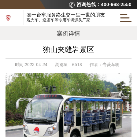
咨询热线：400-668-2550
卖一台车服务终生交一生一世的朋友
观光车、巡逻车等专用车辆源头厂家
案例详情
独山夹缝岩景区
时间:
2022-04-24
浏览量：
6518
作者：
专菱车辆