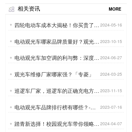
相关资讯
MORE
四轮电动车成本大揭秘！你买贵了
2024-05-16
吗？「专菱」
电动观光车哪家品牌质量好？观光车
2023-10-15
前伸车头设计的好处？「专菱」
电动观光车加空调的利与弊：深度解
2024-06-27
析与考量「专菱」
观光车维修厂家哪家强？「专菱」
2024-03-25
巡逻车厂家，巡逻车的正确充电方
2023-11-15
式？「专菱」
电动观光车品牌排行榜有哪些？-卡
2023-07-16
通电动观光车，孩子们的天堂「专
菱」
踏青新选择！校园观光车带你领略学
2024-04-07
术之旅「专菱」