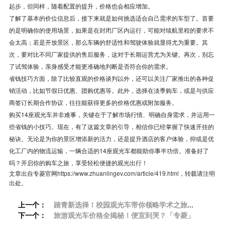
起步，但同样，随着配置的提升，价格也会相应增加。
了解了基本的价位信息后，接下来就是如何挑选适合自己需求的车型了。首要
的是明确你的使用场景，如果是在封闭厂区内运行，可能对续航里程的要求不
会太高；若是开放景区，那么车辆的舒适性和驾驶体验就显得尤为重要。其
次，要对比不同厂家提供的售后服务，这对于长期运营尤为关键。再次，别忘
了试驾体验，亲身感受才能更准确地判断是否符合你的需求。
省钱技巧方面，除了比较直观的价格谈判以外，还可以关注厂家推出的各种促
销活动，比如节假日优惠、团购优惠等。此外，选择在淡季购车，或是与供应
商签订长期合作协议，往往能获得更多的价格优惠或附加服务。
购买14座观光车并非难事，关键在于了解市场行情、明确自身需求，并运用一
些省钱的小技巧。现在，有了这篇文章的引导，相信你已经掌握了快速开挂的
秘诀。无论是为你的景区增添新的活力，还是提升酒店的客户体验，抑或是优
化工厂内的物流运输，一辆合适的14座观光车都能助你事半功倍。准备好了
吗？开启你的购车之旅，享受轻松便捷的观光出行！
文章出自专菱官网
https://www.zhuanlingev.com/article/419.html
，转载请注明
出处。
上一个：
踏青新选择！校园观光车带你领略学术之旅
下一个：
「专菱」
旅游观光车价格全揭秘！便宜到哭？「专菱」