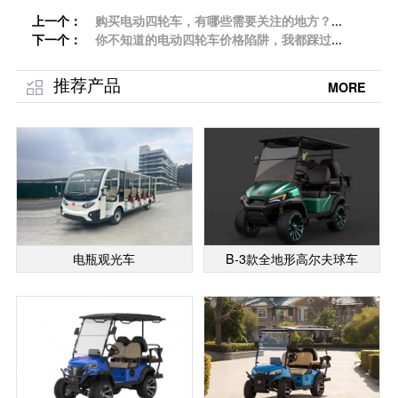
上一个：
购买电动四轮车，有哪些需要关注的地方？
下一个：
——全天候咨询
你不知道的电动四轮车价格陷阱，我都踩过
——品牌[专菱]
推荐产品
MORE
电瓶观光车
B-3款全地形高尔夫球车