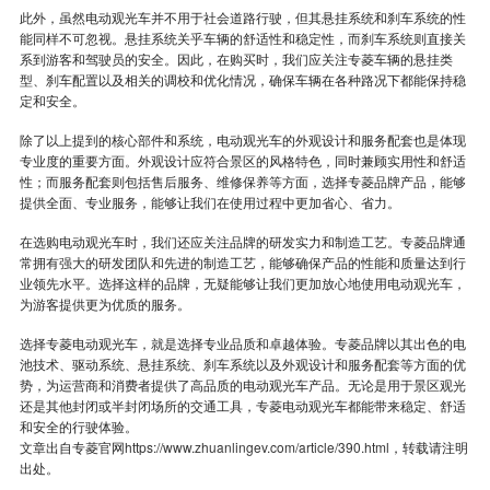
此外，虽然电动观光车并不用于社会道路行驶，但其悬挂系统和刹车系统的性
能同样不可忽视。悬挂系统关乎车辆的舒适性和稳定性，而刹车系统则直接关
系到游客和驾驶员的安全。因此，在购买时，我们应关注专菱车辆的悬挂类
型、刹车配置以及相关的调校和优化情况，确保车辆在各种路况下都能保持稳
定和安全。
除了以上提到的核心部件和系统，电动观光车的外观设计和服务配套也是体现
专业度的重要方面。外观设计应符合景区的风格特色，同时兼顾实用性和舒适
性；而服务配套则包括售后服务、维修保养等方面，选择专菱品牌产品，能够
提供全面、专业服务，能够让我们在使用过程中更加省心、省力。
在选购电动观光车时，我们还应关注品牌的研发实力和制造工艺。专菱品牌通
常拥有强大的研发团队和先进的制造工艺，能够确保产品的性能和质量达到行
业领先水平。选择这样的品牌，无疑能够让我们更加放心地使用电动观光车，
为游客提供更为优质的服务。
选择专菱电动观光车，就是选择专业品质和卓越体验。专菱品牌以其出色的电
池技术、驱动系统、悬挂系统、刹车系统以及外观设计和服务配套等方面的优
势，为运营商和消费者提供了高品质的电动观光车产品。无论是用于景区观光
还是其他封闭或半封闭场所的交通工具，专菱电动观光车都能带来稳定、舒适
和安全的行驶体验。
文章出自专菱官网
https://www.zhuanlingev.com/article/390.html
，转载请注明
出处。