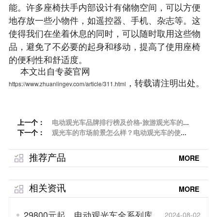
能。许多座椅扶手内部设计有储物空间，可以方便
地存放一些小物件，如遥控器、手机、杂志等。这
使得我们在坐着休息的同时，可以随时取用这些物
品，避免了不必要的起身和移动，提高了使用座椅
的便利性和舒适度。
本文出自专菱官网
，转载请注明出处。
https://www.zhuanlingev.com/article/311.html
上一个：
电动观光车品牌排行榜及价格-旅游观光车的优
下一个：
点解析「专菱」
观光车的市场前景怎么样？电动观光车的使用
场景分析「专菱」
推荐产品
MORE
相关资讯
MORE
29800元起，电动观光车全系列库存
2024-08-02